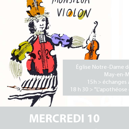
DISCOGRAPHIE
Église Notre-Dame 
l'Assomption de May-
Multien
PRESSE
15h > échanges avec
public
VIDÉOS
18 h 30 > "L'apothéos
Monsieur Violon"
PARTENAIRES
MERCREDI 10
CONTACTS