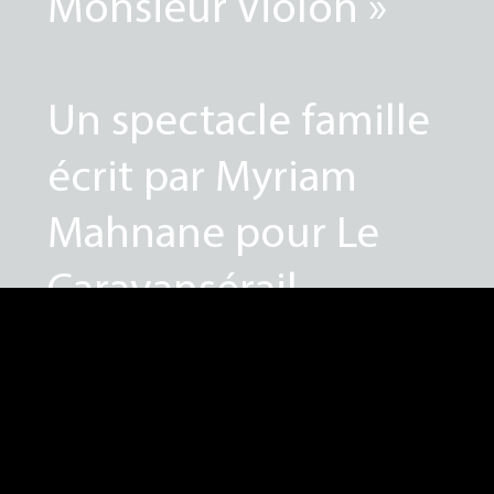
Monsieur Violon »
Un spectacle famille
écrit par Myriam
Mahnane pour Le
Caravansérail
C'est l’histoire d’un
vaillant petit violon