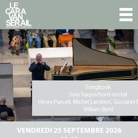
L'ENSEMBLE
PROGRAMMES
AGENDA
Songbook
DISCOGRAPHIE
Solo harpsichord recital
Henry Purcell, Michel Lambert, Giovanni B.
PRESSE
Ferrini, William Byrd
VIDÉOS
VENDREDI 25 SEPTEMBRE 2026