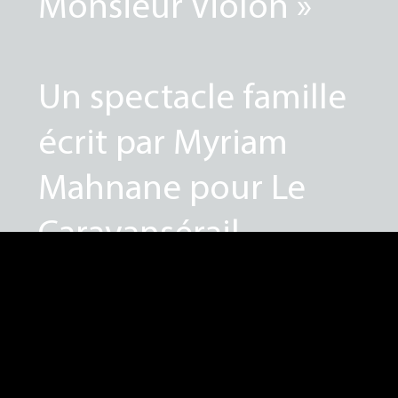
Monsieur Violon »
Un spectacle famille
écrit par Myriam
Mahnane pour Le
Caravansérail
C'est l’histoire d’un
vaillant petit violon