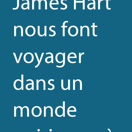
James Hart
TENAIRES
nous font
voyager
TACTS
dans un
monde